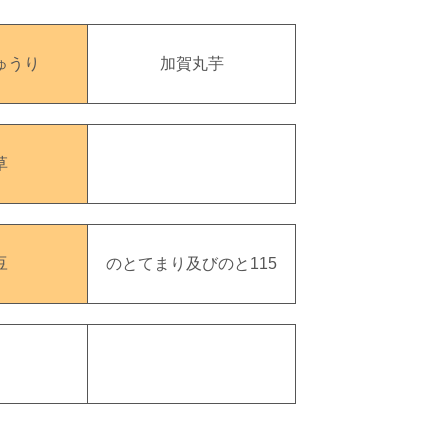
ゅうり
加賀丸芋
草
豆
のとてまり及びのと115