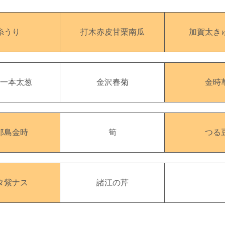
糸うり
打木赤皮甘栗南瓜
加賀太き
沢一本太葱
金沢春菊
金時
郎島金時
筍
つる
タ紫ナス
諸江の芹