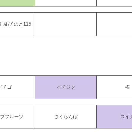
 及び のと115
イチゴ
イチジク
梅
ープフルーツ
さくらんぼ
スイ