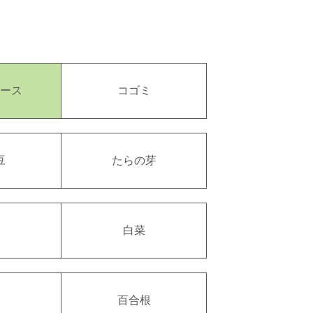
ース
コゴミ
豆
たらの芽
白菜
百合根