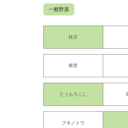
一般野菜
枝豆
椎茸
とうもろこし
フキノトウ