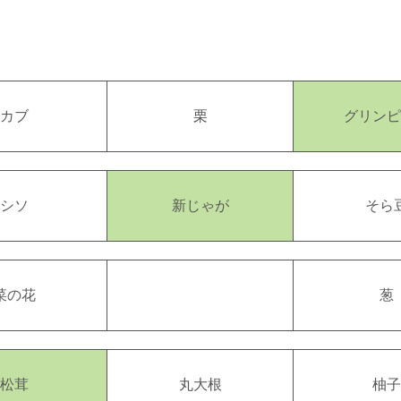
カブ
栗
グリンピ
シソ
新じゃが
そら
菜の花
葱
松茸
丸大根
柚子