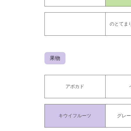
のとてまり
果物
アボカド
キウイフルーツ
グレ