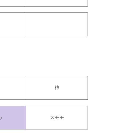
柿
カ
スモモ