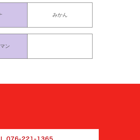
ナ
みかん
マン